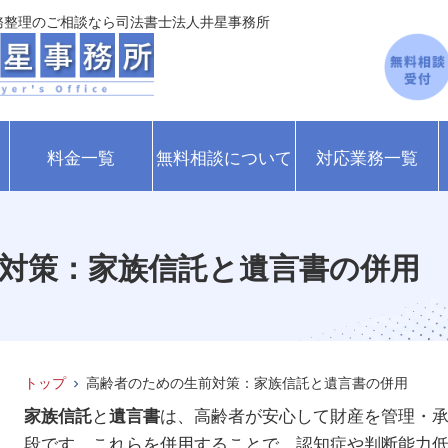
務整理のご相談なら司法書士法人井星事務所
料金一覧
無料相談について
対応業務一覧
対策：家族信託と遺言書の併用
トップ
高齢者のための生前対策：家族信託と遺言書の併用
と
は、高齢者が安心して財産を管理・
家族信託
遺言書
段です。これらを併用することで、認知症や判断能力