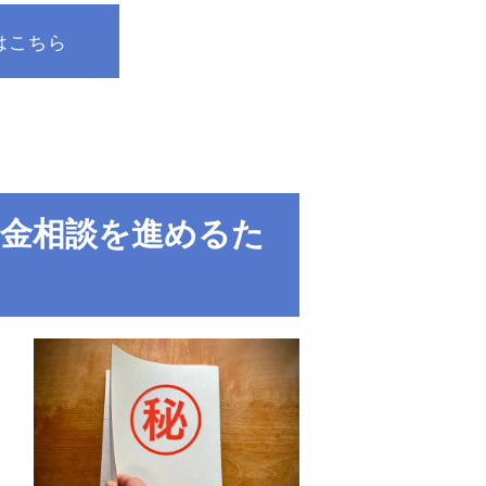
はこちら
金相談を進めるた
い
近
う
相