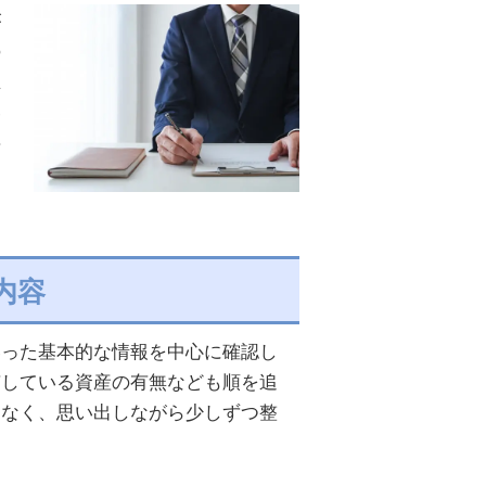
が
の
生
い
事
内容
いった基本的な情報を中心に確認し
有している資産の有無なども順を追
はなく、思い出しながら少しずつ整